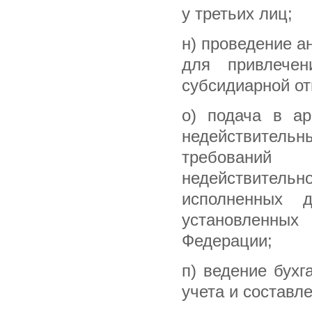
у третьих лиц;
н) проведение а
для привлече
субсидиарной от
о) подача в ар
недействител
требований
недействительн
исполненных 
установленны
Федерации;
п) ведение бухг
учета и составле