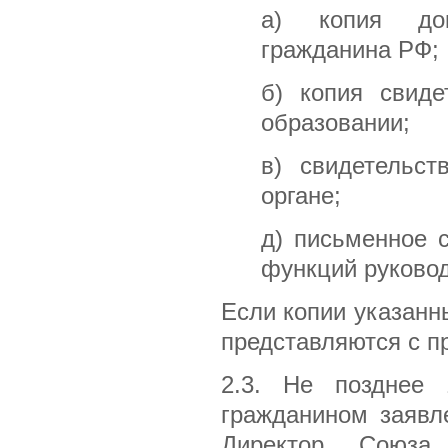
а) копия док
гражданина РФ;
б) копия свид
образовании;
в) свидетельст
органе;
д) письменное 
функций руковод
Если копии указанн
представляются с п
2.3. Не позднее 
гражданином заявл
Директор Союза