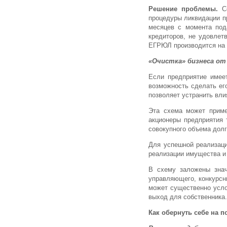
Решение проблемы.
Со
процедуры ликвидации п
месяцев с момента под
кредиторов, не удовлет
ЕГРЮЛ производится на 
«Очистка» бизнеса от
Если предприятие имеет
возможность сделать ег
позволяет устранить вли
Эта схема может приме
акционеры предприятия 
совокупного объема долг
Для успешной реализаци
реализации имущества и 
В схему заложены знач
управляющего, конкурсн
может существенно усло
выход для собственника.
Как обернуть себе на 