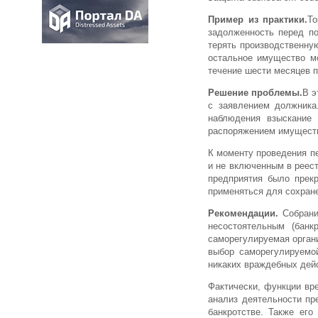
Пример из практики.
То
задолженность перед п
терять производственну
остальное имущество мо
течение шести месяцев п
Решение проблемы.
В э
с заявлением должника
наблюдения взыскание
распоряжением имущест
К моменту проведения п
и не включенным в реест
предприятия было прекр
применяться для сохран
Рекомендации.
Собрание
несостоятельным (банк
саморегулируемая орган
выбор саморегулируемой
никаких враждебных дей
Фактически, функции вр
анализ деятельности пр
банкротстве. Также его