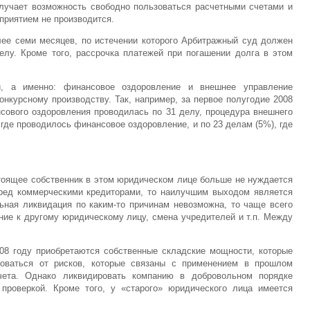
олучает возможность свободно пользоваться расчетными счетами и
приятием не производится.
лее семи месяцев, по истечении которого Арбитражный суд должен
елу. Кроме того, рассрочка платежей при погашении долга в этом
ти, а именно: финансовое оздоровление и внешнее управление
онкурсному производству. Так, например, за первое полугодие 2008
нсового оздоровления проводилась по 31 делу, процедура внешнего
где проводилось финансовое оздоровление, и по 23 делам (5%), где
тоящее собственник в этом юридическом лице больше не нуждается
еред коммерческими кредиторами, то наилучшим выходом является
ьная ликвидация по каким-то причинам невозможна, то чаще всего
ние к другому юридическому лицу, смена учредителей и т.п. Между
08 году приобретаются собственные складские мощности, которые
оваться от рисков, которые связаны с применением в прошлом
учета. Однако ликвидировать компанию в добровольном порядке
проверкой. Кроме того, у «старого» юридического лица имеется