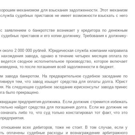
 хорошим механизмом для взыскания задолженности. Этот механизм
 служба судебных приставов не имеет возможности взыскать с него
 с заявлением о банкротстве возникает у кредитора по денежным
 судебных приставов и его копии должнику. Требования к должнику-
и около 2 000 000 рублей. Юридическая служба компании направила
 нахождения завода, однако в течение четырех месяцев оплата по
 ведется сводное исполнительное производство, которое включает
изведена, то после погашения всей задолженности в бюджет.
и завода банкротом. На предварительное судебное заседание по
тивируя тем, что завод изыщет средства для оплаты долга. Юрист
ания. На следующее судебное заседание юрисконсульт завода принес
лга было прекращено.
иквидации предприятия-должника. Если должник стремится избежать
зательно найдет средства для погашения долга. Если же должник не
означать либо то, что суд только констатировал тот факт, что это
 предприятия.
 отношении всех дебиторов, тоже не стоит. В том случае, если у
ыть оплачены судебные расходы и вознаграждение арбитражного