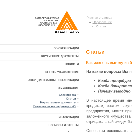
Главная страница
Образование
Статьи
ОБ ОРГАНИЗАЦИИ
Статьи
ВНУТРЕННИЕ ДОКУМЕНТЫ
Как извлечь выгоду из
НОВОСТИ
На какие вопросы Вы на
РЕЕСТР УПРАВЛЯЮЩИХ
Когда процедура
АККРЕДИТОВАННЫЕ ОРГАНИЗАЦИИ
Когда банкротст
ОБРАЗОВАНИЕ
Почему выгодно
Стажировка
•
Статьи
•
В настоящее время мно
Нормативные документы
•
кредитам, ростом заку
Повышение квалификации АУ
•
предприятия, может при
заложенного имущества 
ИНФОРМАЦИЯ
отрицательный имидж бан
ВОПРОСЫ И ОТВЕТЫ
Основным законодатель