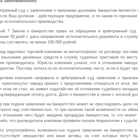
ой задолженности
итражный суд с заявлением о признании должника банкротом является
 если Ваш должник - действующее предприятие, и по каким-то причинам
де исполнительного производства.
ьей 7 Закона о банкротстве право на обращение в арбитражный суд
ении 30 дней с даты направления исполнительного документа в службу
ны составлять не менее 100 000 рублей.
вод задолжал торговой компании за металлопрокат по договору поставк
 взыскание денежных средств в службу судебных приставов по месту
не производилась. Юристы компании узнали, что в отношении завода
жетом. Поэтому оплата по их исполнительному листу, если и будет про
рговая компания направила в арбитражный суд заявление о признани
 юрисконсульт завода пришел с предложением отказаться от иска, мо
т иска не стал, но заявил ходатайство об отложении судебного засед
дтверждающие оплату долга. Дело о банкротстве в связи с оплатой до
 при подаче заявления на банкротство может не преследовать цели л
нтроля над собственностью, то при наличии такой возможности он обя
 отношении него будет введена процедура банкротства, то это может 
либо, что руководители компании проявили полное безразличие к судьбе
то злоупотреблять возможностью подачи заявления на банкротство в
отсутствует имущество или иные активы, за счет которых могут б