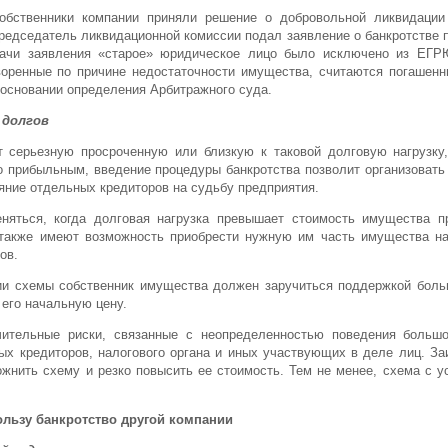
бственники компании приняли решение о добровольной ликвидации 
редседатель ликвидационной комиссии подал заявление о банкротстве 
ачи заявления «старое» юридическое лицо было исключено из ЕГРЮЛ
воренные по причине недостаточности имущества, считаются погашенн
основании определения Арбитражного суда.
 долгов
 серьезную просроченную или близкую к таковой долговую нагрузку
о прибыльным, введение процедуры банкротства позволит организовать
яние отдельных кредиторов на судьбу предприятия.
няться, когда долговая нагрузка превышает стоимость имущества пр
также имеют возможность приобрести нужную им часть имущества на
ов.
и схемы собственник имущества должен заручиться поддержкой больш
его начальную цену.
ительные риски, связанные с неопределенностью поведения большог
ых кредиторов, налогового органа и иных участвующих в деле лиц. З
жнить схему и резко повысить ее стоимость. Тем не менее, схема с ус
пользу банкротство другой компании