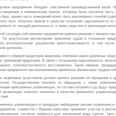
рговое предприятие обладает собственной производственной базой. 
оставщиками и коммерческим банком, которому была заложена часть
ю базу, однако часть помещений может быть реализована службой суде
жет быть получено банком в качестве погашения задолженности по к
рибыль от текущей деятельности, а также средства от реализации иног
той ситуации собственники предприятия приняли решение о банкротстве
. По результатам рассмотрения заявления судом в отношении пред
 по исполнительным документам приостанавливается, в том числе
вом должника.
ервого собрания кредиторов акционеры компании нашли денежные средс
р требований кредиторов. В связи с погашением задолженности, включен
ащено, платежеспособность восстановлена. Таким образом, процеду
ения предприятия при возникновении временных финансовых трудностей
 акционеров (участников) должно принять решение об обращении в а
ротом). Государственная пошлина за обращение с таким заявлени
изация арбитражных управляющих, из состава которой в суд будут п
 организации позволит назначить в качестве временного управляюще
ствий.
еменного управляющего в процедуре наблюдения весьма ограничены и 
едприятия, совместно с Вашими юристами принимает участие в рассмо
 письменное согласие требуется для заключения ряда сделок. Зато