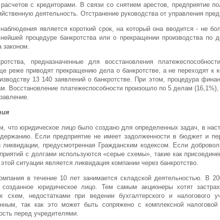
расчетов с кредиторами. В связи со снятием арестов, предприятие п
йственную деятельность. Отстранение руководства от управления пред
наблюдения является короткий срок, на который она вводится - не бо
нейшей процедуре банкротства или о прекращении производства по д
 законом.
кротства, предназначенные для восстановления платежеспособнос
е реже приводят прекращению дела о банкротстве, а не переходят к к
оизводству 13 140 заявлений о банкротстве. При этом, процедура фина
ам. Восстановление платежеспособности произошло по 5 делам (16,1%), 
равление.
тия
, что юридическое лицо было создано для определенных задач, в нас
одержанию. Если предприятие не имеет задолженности в бюджет и п
 ликвидации, предусмотренная Гражданским кодексом. Если добровол
дприятий с долгами используются «серые схемы», такие как присоедине
этой ситуации является ликвидация компании через банкротство.
мпания в течение 10 лет занимается складской деятельностью. В 20
созданное юридическое лицо. Тем самым акционеры хотят застрах
х схем, недостатками при ведении бухгалтерского и налогового 
анным, так как это может быть сопряжено с комплексной налоговой 
ость перед учредителями.