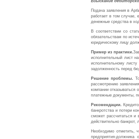
Взыскание дебиторск
Подача заявления в Арб
работает в том случае,
денежные средства в хо
В соответствии со стат
обязательствам по истеч
юридическому лицу долж
Пример из практики.
За
исполнительный лист на
исполнительному листу 
задолженность перед бюд
Решение проблемы.
То
рассмотрению заявления
компании отказываться о
платежные документы, по
Рекомендации.
Кредитор
банкротства и потери ко
сможет рассчитаться и в
действительно банкрот, 
Необходимо отметить, ч
предприятия-должника 