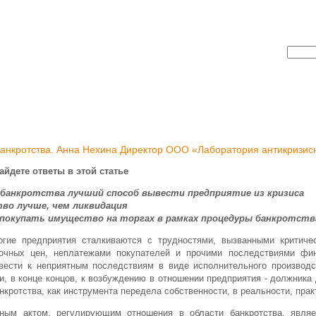
 банкротства. Анна Нехина Директор ООО «Лаборатория антикриз
йдете ответы в этой статье
 банкротства лучший способ вывести предприятие из кризиса
во лучше, чем ликвидация
 покупать имущество на торгах в рамках процедуры банкротств
гие предприятия сталкиваются с трудностями, вызванными критиче
почных цен, неплатежами покупателей и прочими последствиями фин
вести к неприятным последствиям в виде исполнительного производс
и, в конце концов, к возбуждению в отношении предприятия - должника
кротства, как инструмента передела собственности, в реальности, пра
ным актом, регулирующим отношения в области банкротства, являет