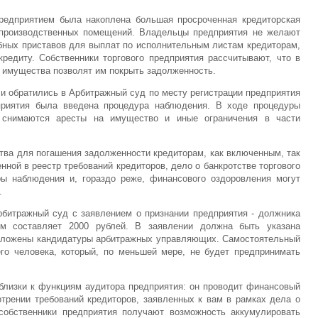
Предприятием была накоплена большая просроченная кредиторская
 производственных помещений. Владельцы предприятия не желают
бных приставов для выплат по исполнительным листам кредиторам,
редиту. Собственники торгового предприятия рассчитывают, что в
о имущества позволят им покрыть задолженность.
 и обратились в Арбитражный суд по месту регистрации предприятия
приятия была введена процедура наблюдения. В ходе процедуры
 снимаются аресты на имущество и иные ограничения в части
тва для погашения задолженности кредиторам, как включенным, так
ной в реестр требований кредиторов, дело о банкротстве торгового
ры наблюдения и, гораздо реже, финансового оздоровления могут
.
рбитражный суд с заявлением о признании предприятия - должника
ем составляет 2000 рублей. В заявлении должна быть указана
редложены кандидатуры арбитражных управляющих. Самостоятельный
го человека, который, по меньшей мере, не будет предпринимать
близки к функциям аудитора предприятия: он проводит финансовый
трении требований кредиторов, заявленных к вам в рамках дела о
 собственники предприятия получают возможность аккумулировать