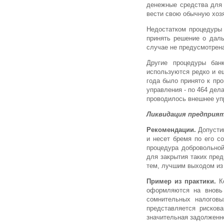
денежные средства для 
вести свою обычную хозя
Недостатком процедуры 
принять решение о даль
случае не предусмотрена
Другие процедуры бан
используются редко и ещ
года было принято к пр
управления - по 464 дел
проводилось внешнее уп
Ликвидация предприя
Рекомендации.
Допустим
и несет бремя по его с
процедура добровольной
для закрытия таких пре
тем, лучшим выходом из 
Пример из практики.
Ко
оформляются на вновь 
сомнительных налоговы
представляется рисков
значительная задолженн