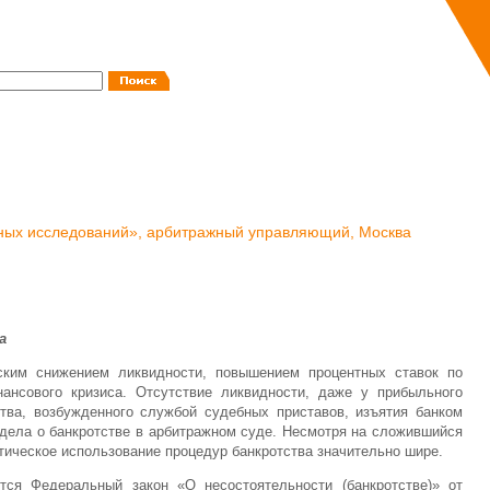
исных исследований», арбитражный управляющий, Москва
а
ским снижением ликвидности, повышением процентных ставок по
ансового кризиса. Отсутствие ликвидности, даже у прибыльного
тва, возбужденного службой судебных приставов, изъятия банком
 дела о банкротстве в арбитражном суде. Несмотря на сложившийся
ктическое использование процедур банкротства значительно шире.
ся Федеральный закон «О несостоятельности (банкротстве)» от