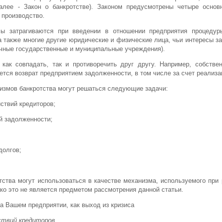
алее - Закон о банкротстве). Законом предусмотрены четыре основ
 производство.
сы затрагиваются при введении в отношении предприятия процедуры
а также многие другие юридические и физические лица, чьи интересы з
ичные государственные и муниципальные учреждения).
 как совпадать, так и противоречить друг другу. Например, собств
тся возврат предприятием задолженности, в том числе за счет реализац
измов банкротства могут решаться следующие задачи:
йствий кредиторов;
й задолженности;
долгов;
ства могут использоваться в качестве механизма, используемого при 
ко это не является предметом рассмотрения данной статьи.
а Вашем предприятии, как выход из кризиса
ствий кредиторов