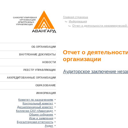
Главная страница
Информация
Отчет о деятельности некоммерческой
ОБ ОРГАНИЗАЦИИ
Отчет о деятельност
ВНУТРЕННИЕ ДОКУМЕНТЫ
организации
НОВОСТИ
РЕЕСТР УПРАВЛЯЮЩИХ
Аудиторское заключение незав
АККРЕДИТОВАННЫЕ ОРГАНИЗАЦИИ
ОБРАЗОВАНИЕ
ИНФОРМАЦИЯ
Комитет по назначениям
•
Контрольный комитет
•
Дисциплинарный комитет
•
Коллегии САУ «Авангард»
•
Общее собрание
•
Иски и заявления
•
Бухгалтерская отчетность
•
Аудит
•