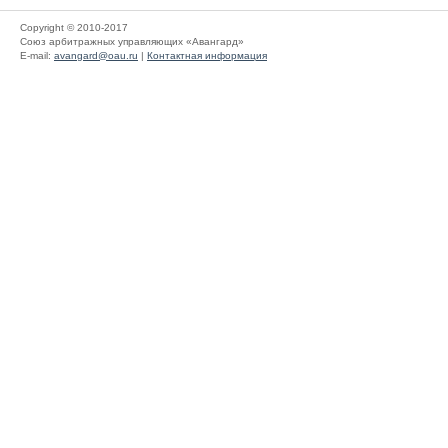
Copyright © 2010-2017
Союз арбитражных управляющих «Авангард»
E-mail:
avangard@oau.ru
|
Контактная информация