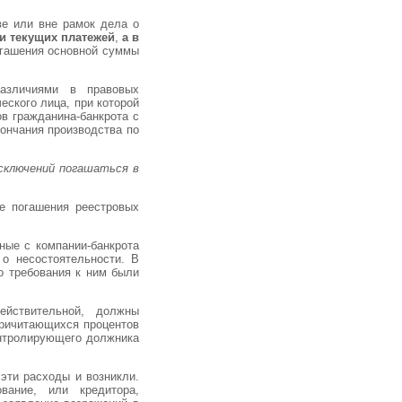
ве или вне рамок дела о
и текущих платежей
,
а в
гашения основной суммы
различиями в правовых
еского лица, при которой
в гражданина-банкрота с
ончания производства по
исключений погашаться в
е погашения реестровых
ные с компании-банкрота
о несостоятельности. В
о требования к ним были
ействительной, должны
причитающихся процентов
онтролирующего должника
эти расходы и возникли.
вание, или кредитора,