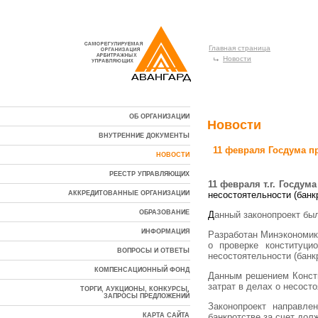
Главная страница
Новости
ОБ ОРГАНИЗАЦИИ
Новости
ВНУТРЕННИЕ ДОКУМЕНТЫ
11 февраля Госдума п
НОВОСТИ
РЕЕСТР УПРАВЛЯЮЩИХ
11 февраля т.г. Госдум
АККРЕДИТОВАННЫЕ ОРГАНИЗАЦИИ
несостоятельности (банк
ОБРАЗОВАНИЕ
Д
анный законопроект был
ИНФОРМАЦИЯ
Разработан Минэкономики
о проверке конституц
ВОПРОСЫ И ОТВЕТЫ
несостоятельности (банк
КОМПЕНСАЦИОННЫЙ ФОНД
Данным решением Консти
затрат в делах о несост
ТОРГИ, АУКЦИОНЫ, КОНКУРСЫ,
ЗАПРОСЫ ПРЕДЛОЖЕНИЙ
Законопроект направле
КАРТА САЙТА
банкротстве за счет дол